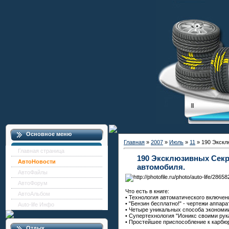
Основное меню
Главная
»
2007
»
Июль
»
11
» 190 Экскл
Главная страница
190 Эксклюзивных Секр
АвтоНовости
автомобиля.
АвтоФайлы
АвтоФорум
Что есть в книге:
АвтоАльбом
• Технология автоматического включен
• "Бензин бесплатно!" - чертежи аппар
Auto-life Инфо
• Четыре уникальных способа экономии
• Супертехнология "Ионикс своими рук
• Простейшее приспособление к карбю
Отдых