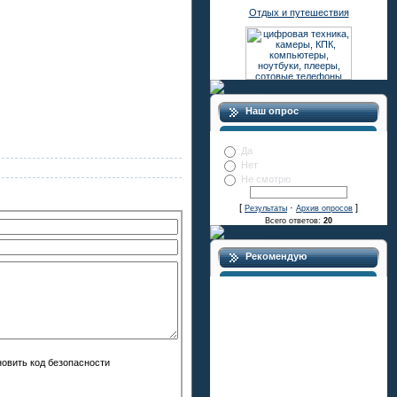
Отдых и путешествия
Наш опрос
Нужен ли раздел АвтоДевушки
Да
Нет
Не смотрю
[
·
]
Результаты
Архив опросов
Всего ответов:
20
Рекомендую