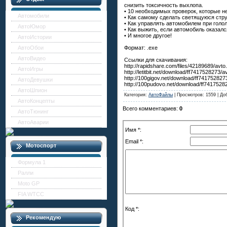
снизить токсичность выхлопа.
• 10 необходимых проверок, которые н
Автомобили
• Как самому сделать светящуюся стр
• Как управлять автомобилем при голо
АвтоЮмор
• Как выжить, если автомобиль оказалс
• И многое другое!
АвтоИстории
Формат: .exe
АвтоОбои
АвтоВидео
Ссылки для скачивания:
http://rapidshare.com/files/42189689/avto.
АвтоИгры
http://letitbit.net/download/ff7417528273/a
http://100gigov.net/download/ff7417528273
АвтоДевушки
http://100pudovo.net/download/ff74175282
АвтоШпион
Категория:
АвтоФайлы
| Просмотров: 1559 | Д
АвтоКонцепты
Всего комментариев:
0
АвтоТюнинг
АвтоАварии
Имя *:
Email *:
Мотоспорт
Формула 1
Ралли
Moto GP
FIA WTCC
Код *:
Рекомендую