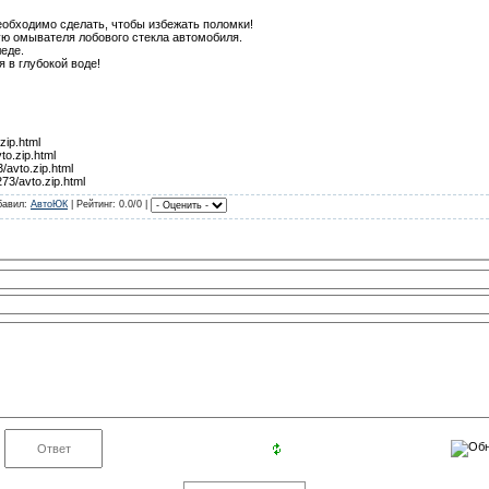
еобходимо сделать, чтобы избежать поломки!
ую омывателя лобового стекла автомобиля.
леде.
я в глубокой воде!
zip.html
vto.zip.html
/avto.zip.html
73/avto.zip.html
обавил:
АвтоЮК
| Рейтинг: 0.0/0 |