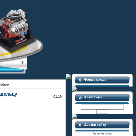
Форма входа
обиля.
адельцу
01:19
АвтоПоиск
Друзья сайта
Авто журнал